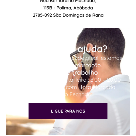
Rua Bernardino Machado,
119B - Polima, Abóboda
2785-092 São Domingos de Rana
Precisa de ajuda?
Devido à situação de saúde atual, estamos
a funcionar por marcação.
Horário de trabalho
Segunda-feira to Sexta-feira : 8:00 – 20:00
Sábado Somente com Hora Marcada
Domingo Fechado
LIGUE PARA NÓS