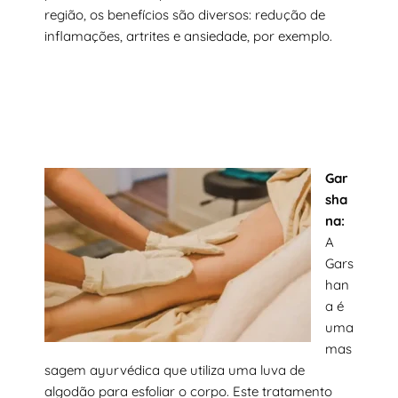
região, os benefícios são diversos: redução de
inflamações, artrites e ansiedade, por exemplo.
Gar
sha
na:
A
Gars
han
a é
uma
mas
sagem ayurvédica que utiliza uma luva de
algodão para esfoliar o corpo. Este tratamento