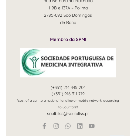
Rua Bernardino Machado
119B e 137A – Polima
2785-092 São Domingos
de Rana
Membro da SPMI
(+351) 214 445 204
(+351) 916 311 719
*cost of a call to a national landline or mobile network, according
to your tariff
soulbliss@soulbliss.pt