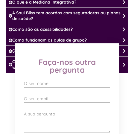
O que é a Medicina Integrativa?
A Soul Bliss tem acordos com seguradoras ou planos
de saúde?
Como são as acessibilidades?
Como funcionam as aulas de grupo?
Quais as formas de pagamento disponíveis?
Faça-nos outra
Como fazer para solicitar uma palestra ou
workshop?
pergunta